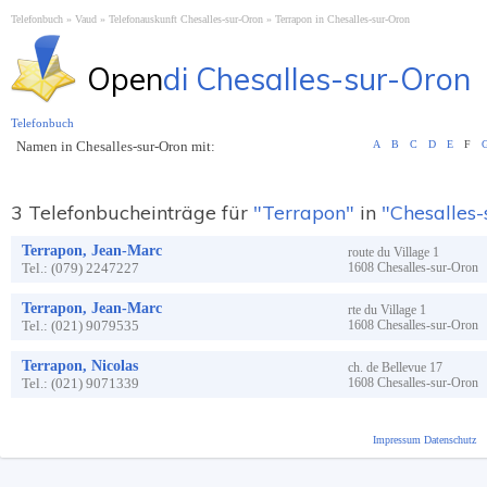
Telefonbuch
Vaud
Telefonauskunft Chesalles-sur-Oron
Terrapon in Chesalles-sur-Oron
Open
di Chesalles-sur-Oron
Telefonbuch
Namen in Chesalles-sur-Oron mit:
A
B
C
D
E
F
3 Telefonbucheinträge für
"Terrapon"
in
"Chesalles-
Terrapon, Jean-Marc
route du Village
1
Tel.:
(079) 2247227
1608
Chesalles-sur-Oron
Terrapon, Jean-Marc
rte du Village
1
Tel.:
(021) 9079535
1608
Chesalles-sur-Oron
Terrapon, Nicolas
ch. de Bellevue
17
Tel.:
(021) 9071339
1608
Chesalles-sur-Oron
Impressum
Datenschutz