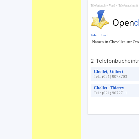
Telefonbuch
Vaud
Telefonauskunft
Open
d
Telefonbuch
Namen in Chesalles-sur-Oro
2 Telefonbucheint
Chollet, Gilbert
Tel.:
(021) 9078703
Chollet, Thierry
Tel.:
(021) 9072711